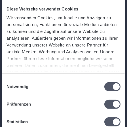
Über Logistiqo
Diese Webseite verwendet Cookies
Wir verwenden Cookies, um Inhalte und Anzeigen zu
personalisieren, Funktionen für soziale Medien anbieten
Logistiqo ist eine umfangreiche, aber gleichzeitig intuitive und moderne,
zu können und die Zugriffe auf unsere Website zu
webbasierte Logistiksoftware und Speditionssoftware für kleine,
analysieren. Außerdem geben wir Informationen zu Ihrer
mittelständische und große Speditionen und Logistikunternehmen. Sie
Verwendung unserer Website an unsere Partner für
können sofort loslegen die Software zu nutzen.
soziale Medien, Werbung und Analysen weiter. Unsere
Partner führen diese Informationen möglicherweise mit
Links
weiteren Daten zusammen, die Sie ihnen bereitgestellt
haben oder die sie im Rahmen Ihrer Nutzung der Dienste
Home
gesammelt haben.
Einwilligungsauswahl
Funktionen
Notwendig
Kontakt
Karriere
Präferenzen
API
AGBs
FAQ & Hilfe
Statistiken