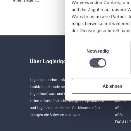
einer neuen...
Wir verwenden Cookies, um I
und die Zugriffe auf unsere 
Website an unsere Partner fü
möglicherweise mit weiteren
der Dienste gesammelt habe
Einwilligungsauswahl
Notwendig
Über Logistiqo
Links
Logistiqo ist eine umfangreiche, aber gleichzeitig
Home
Ablehnen
intuitive und moderne, webbasierte
Funktion
Logistiksoftware und Speditionssoftware für
Kontakt
kleine, mittelständische und große Speditionen
Karriere
und Logistikunternehmen. Sie können sofort
API
loslegen die Software zu nutzen.
AGBs
FAQ & Hilf