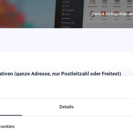
Zurück zu logistiqo.d
iven (ganze Adresse, nur Postleitzahl oder Freitext)
 komplette Adresse eingeben, sondern es reicht, dass Sie z.B. nu
Details
nterlegen.
Cookies
Kunden hinterlegen, dann erscheint der Absender oder Empfänger i