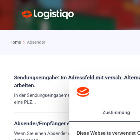
Home
Absender
Sendungseingabe: Im Adressfeld mit versch. Alternat
arbeiten.
In der Sendungseingabemaske müssen Sie nicht jedesmal eine
eine PLZ...
Zustimmung
Absender/Empfänger einer Sendung beim Kunden hi
Diese Webseite verwendet 
Wenn Sie einen Absender oder Empfänger als Standart beim 